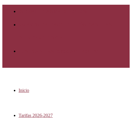
INFO@TUPLANMAESTRO.COM
452 AVENIDA PONCE DE LEÓN, SAN JUAN,
PUERTO RICO 00918
LUNES A VIERNES 8:00 AM – 4:00 PM
Inicio
Tarifas 2026-2027