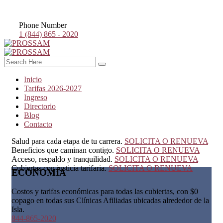
Phone Number
1 (844) 865 - 2020
Inicio
Tarifas 2026-2027
Ingreso
Directorio
Blog
Contacto
Salud para cada etapa de tu carrera.
SOLICITA O RENUEVA
Beneficios que caminan contigo.
SOLICITA O RENUEVA
Acceso, respaldo y tranquilidad.
SOLICITA O RENUEVA
Cubiertas con justicia tarifaria.
SOLICITA O RENUEVA
ECONOMÍA
Costos y tarifas económicas para todas las cubiertas, con $0
copago en todas sus Clínicas Afiliadas ubicadas alrededor de la
Isla.
844-865-2020