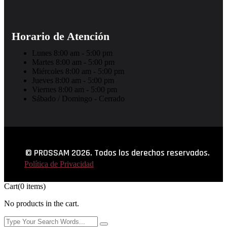
Horario de Atención
Lunes
8:00 am -
5:00 pm
Martes
8:00 am -
5:00 pm
Miércoles
8:00 am -
5:00 pm
Jueves
8:00 am -
5:00 pm
Viernes
8:00 am -
5:00 pm
Sábado / Domingo
-
Cerrado
© PROSSAM 2026. Todos los derechos reservados.
Política de Privacidad
Cart
(0 items)
No products in the cart.