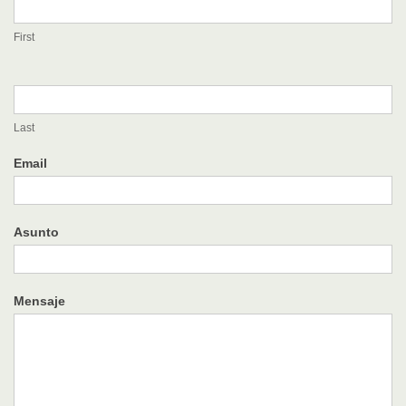
First
Last
Email
Asunto
Mensaje