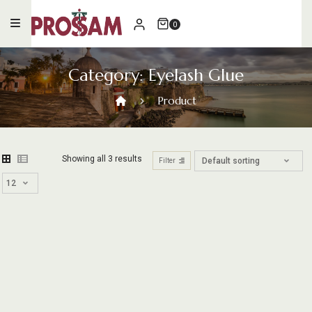
Skip
to
0
content
Category:
Eyelash Glue
Product
Showing all 3 results
Filter